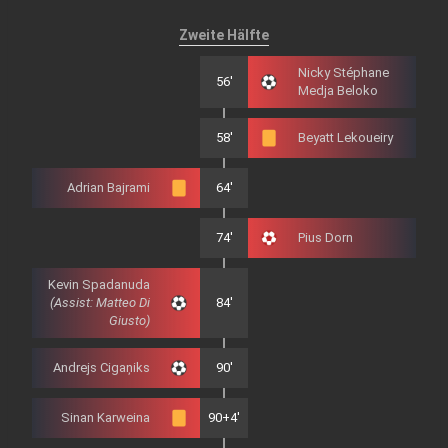
Zweite Hälfte
Nicky Stéphane
56'
Medja Beloko
58'
Beyatt Lekoueiry
Adrian Bajrami
64'
74'
Pius Dorn
Kevin Spadanuda
(Assist: Matteo Di
84'
Giusto)
Andrejs Cigaņiks
90'
Sinan Karweina
90+4'