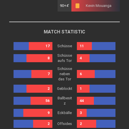
90+4'
Kevin Mouanga
MATCH STATISTIC
Schüsse
17
11
Schüsse
8
4
aufs Tor
Schüsse
7
neben
6
das Tor
Geblockt
2
1
Ballbesit
56
44
z
Eckbälle
9
3
Offsides
2
2