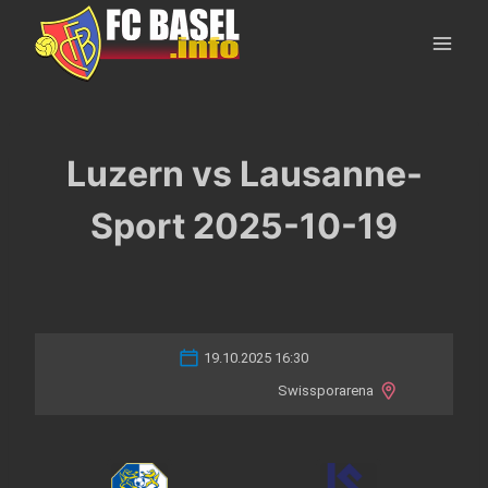
Skip
to
content
Luzern vs Lausanne-
Sport 2025-10-19
19.10.2025 16:30
Swissporarena