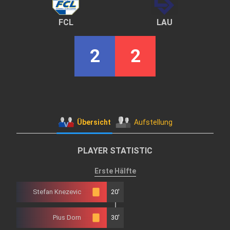
FCL
LAU
2
2
Übersicht
Aufstellung
PLAYER STATISTIC
Erste Hälfte
Stefan Knezevic
20'
Pius Dorn
30'