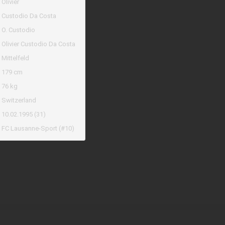
Olivier
Custodio Da Costa
O. Custodio
Olivier Custodio Da Costa
Mittelfeld
179 cm
76 kg
Switzerland
10.02.1995 (31)
FC Lausanne-Sport (#10)