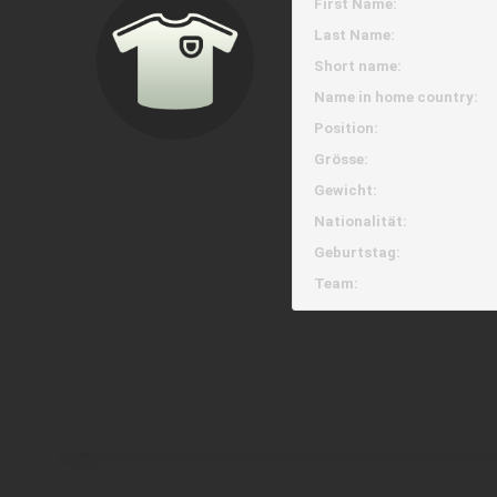
First Name:
Last Name:
Short name:
Name in home country:
Position:
Grösse:
Gewicht:
Nationalität:
Geburtstag:
Team: