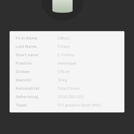
First Name:
Sékou
Last Name:
Fofana
Short name:
S. Fofana
Position:
Verteidiger
Grösse:
178 cm
Gewicht:
73 kg
Nationalität:
Cote D'Ivoire
Geburtstag:
25.03.2003 (23)
Team:
FC Lausanne-Sport (#93)