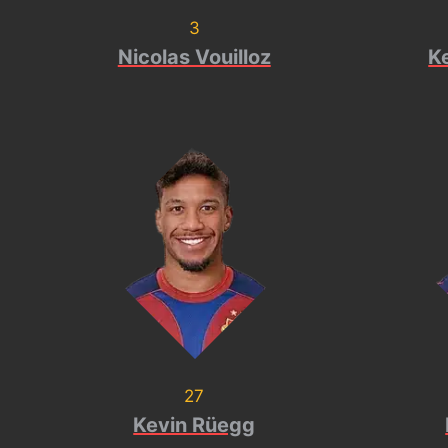
3
Nicolas Vouilloz
K
27
Kevin Rüegg