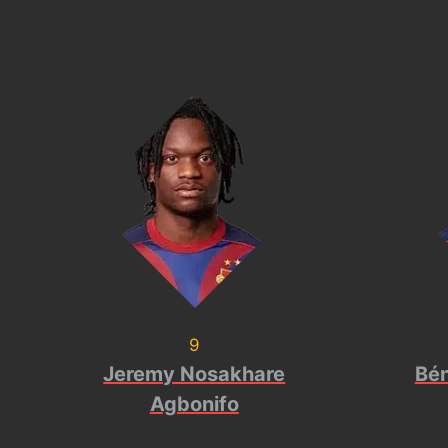
9
Jeremy Nosakhare
Bén
Agbonifo