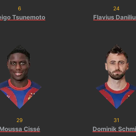
6
24
eigo Tsunemoto
Flavius Danili
29
31
Moussa Cissé
Dominik Schm