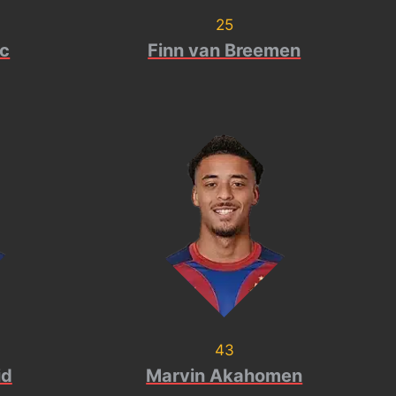
25
uc
Finn van Breemen
43
id
Marvin Akahomen