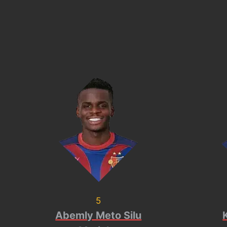
5
Abemly Meto Silu