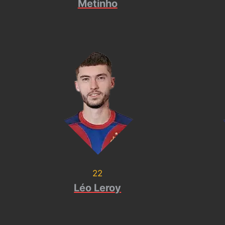
Metinho
22
Léo Leroy