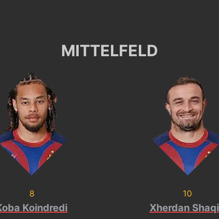
MITTELFELD
8
10
Koba Koindredi
Xherdan Shaqi