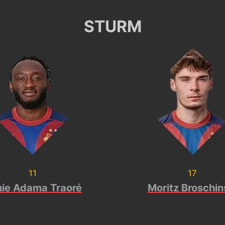
STURM
11
17
ie Adama Traoré
Moritz Broschin