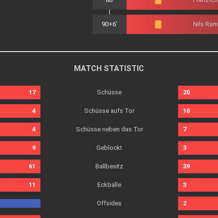
90+6'
Nils Ram
MATCH STATISTIC
Schüsse
17
20
Schüsse aufs Tor
4
10
Schüsse neben das Tor
4
7
Geblockt
9
3
Ballbesitz
61
39
Eckbälle
11
3
Offsides
2