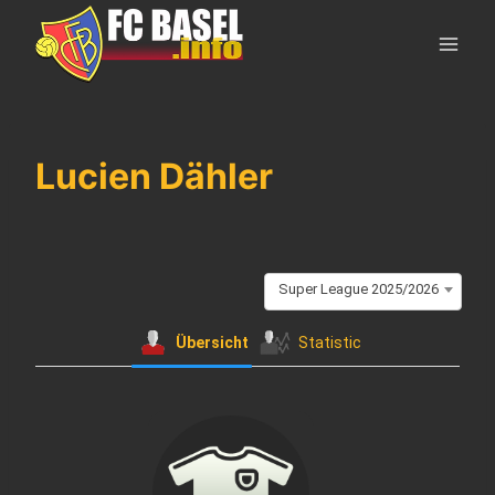
Skip
to
content
Lucien Dähler
Super League 2025/2026
Übersicht
Statistic