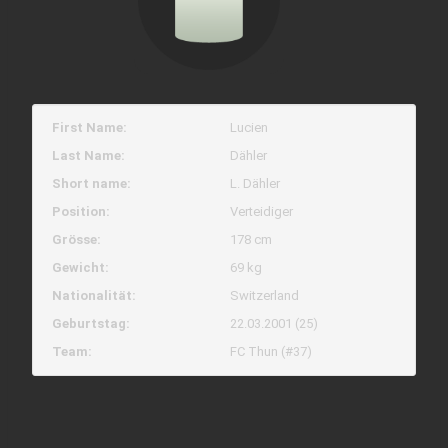
First Name:
Lucien
Last Name:
Dähler
Short name:
L. Dähler
Position:
Verteidiger
Grösse:
178 cm
Gewicht:
69 kg
Nationalität:
Switzerland
Geburtstag:
22.03.2001 (25)
Team:
FC Thun (#37)