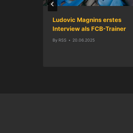
en den
Ludovic Magnins erstes
nem 1:1
Interview als FCB-Trainer
By
RSS
20.06.2025