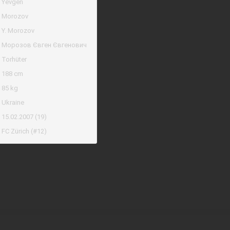
Yevgen
Morozov
Y. Morozov
Морозов Євген Євгенович
Torhüter
188 cm
85 kg
Ukraine
15.02.2007 (19)
FC Zürich (#12)