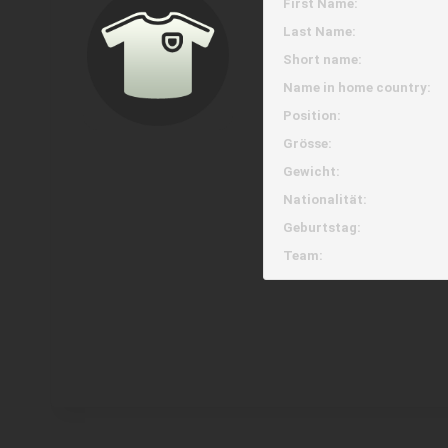
First Name:
Last Name:
Short name:
Name in home country:
Position:
Grösse:
Gewicht:
Nationalität:
Geburtstag:
Team: