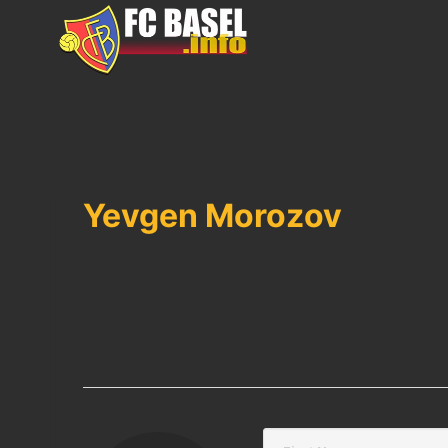
Skip
to
content
Yevgen Morozov