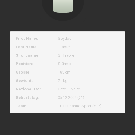
First Name:
Seydou
Last Name:
Traoré
Short name:
S. Traoré
Position:
Stürmer
Grösse:
185 cm
Gewicht:
71 kg
Nationalität:
Cote D'Ivoire
Geburtstag:
05.12.2004 (21)
Team:
FC Lausanne-Sport (#17)