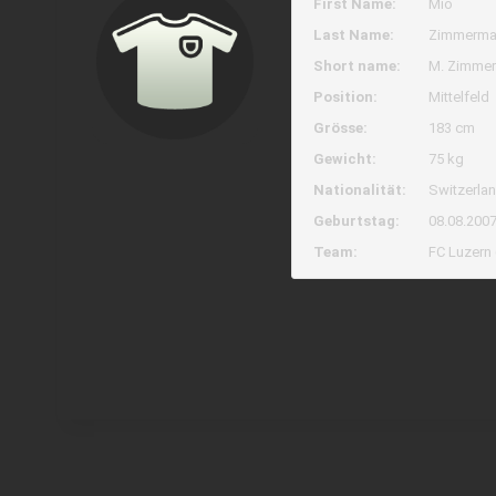
First Name:
Mio
Last Name:
Zimmerma
Short name:
M. Zimme
Position:
Mittelfeld
Grösse:
183 cm
Gewicht:
75 kg
Nationalität:
Switzerla
Geburtstag:
08.08.2007
Team:
FC Luzern 