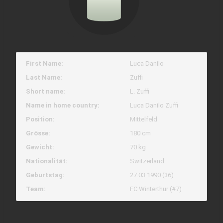
First Name:
Luca Danilo
Last Name:
Zuffi
Short name:
L. Zuffi
Name in home country:
Luca Danilo Zuffi
Position:
Mittelfeld
Grösse:
180 cm
Gewicht:
70 kg
Nationalität:
Switzerland
Geburtstag:
27.03.1990 (36)
Team:
FC Winterthur (#7)